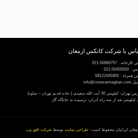
اس با شرکت کانکس ارمغان
کارخانه : 56868757-021
56450550-021
 همراه : 09122045905
info@conexarmaghan
آدرس:تهران- کیلومتر 30 آیت الله سعیدی ( جاده قدیم تهران – ساوه)
کیلومتر بعد از سه راه آدران، نرسیده به جایگاه گاز
غان ایرانیان محفوظ است -
طراحی سایت
توسط
شرکت افق وب