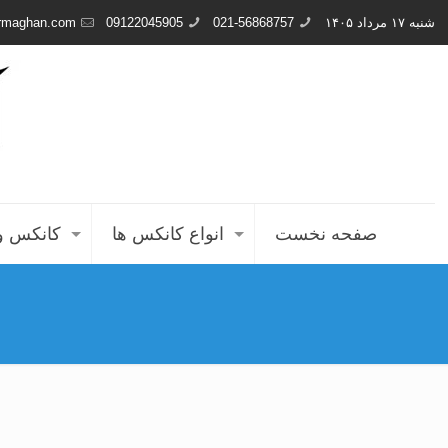
شنبه ۱۷ مرداد ۱۴۰۵
021-56868757
09122045905
rmaghan.com
صفحه نخست
انواع کانکس ها
کانکس و