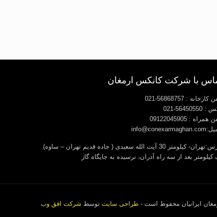
اس با شرکت کانکس ارمغان
کارخانه : 56868757-021
56450550-021
 همراه : 09122045905
info@conexarmaghan
آدرس:تهران- کیلومتر 30 آیت الله سعیدی ( جاده قدیم تهران – ساوه)
کیلومتر بعد از سه راه آدران، نرسیده به جایگاه گاز
غان ایرانیان محفوظ است -
طراحی سایت
توسط
شرکت افق وب