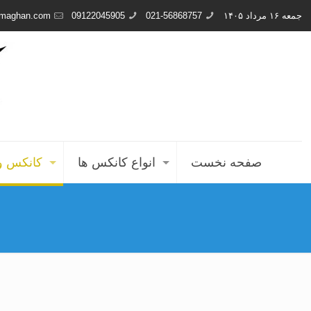
جمعه ۱۶ مرداد ۱۴۰۵
021-56868757
09122045905
rmaghan.com
صفحه نخست
انواع کانکس ها
کانکس و