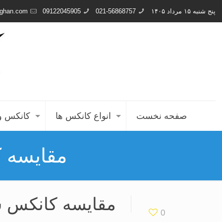
پنج شنبه ۱۵ مرداد ۱۴۰۵
021-56868757
09122045905
ghan.com
صفحه نخست
انواع کانکس ها
کانکس و
مقایسه ک
مقایسه کانکس س
0