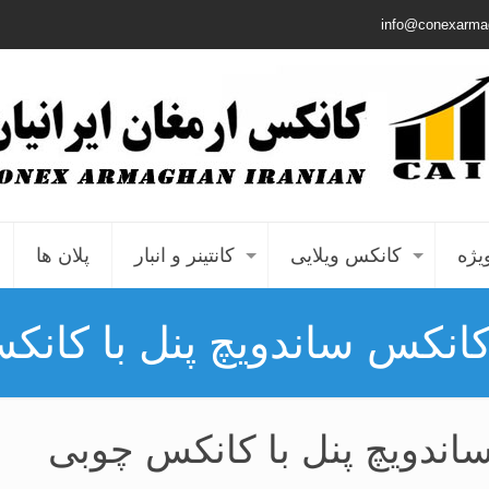
info@conexarma
یژه
کانکس ویلایی
کانتینر و انبار
پلان ها
انکس ساندویچ پنل با کان
اندویچ پنل با کانکس چوبی