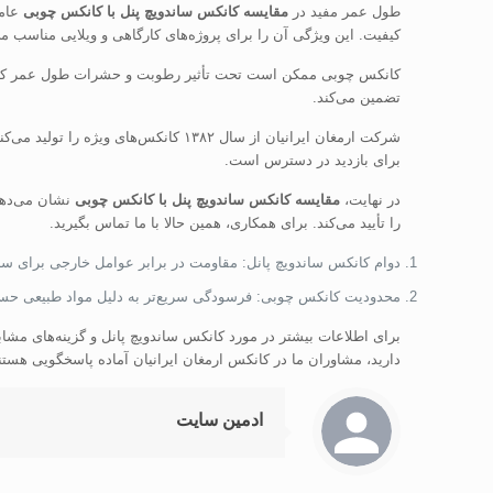
طول عمر مفید در
مقایسه کانکس ساندویچ پنل با کانکس چوبی
عامل
کیفیت. این ویژگی آن را برای پروژه‌های کارگاهی و ویلایی مناسب می
کانکس چوبی ممکن است تحت تأثیر رطوبت و حشرات طول عمر کمتری
تضمین می‌کند.
شرکت ارمغان ایرانیان از سال ۱۳۸۲ ک
برای بازدید در دسترس است.
در نهایت،
مقایسه کانکس ساندویچ پنل با کانکس چوبی
نشان می‌دهد 
را تأیید می‌کند. برای همکاری، همین حالا با ما تماس بگیرید.
دوام کانکس ساندویچ پانل: مقاومت در برابر عوامل خارجی برای سال
محدودیت کانکس چوبی: فرسودگی سریع‌تر به دلیل مواد طبیعی ح
برای اطلاعات بیشتر در مورد کانکس ساندویچ پانل و گزینه‌های مشابه
دارید، مشاوران ما در کانکس ارمغان ایرانیان آماده پاسخگویی هستن
ادمین سایت